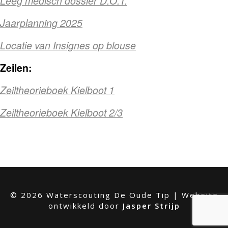
Leeg medisch dossier D.O.T.
Jaarplanning 2025
Locatie van Insignes op blouse
Zeilen:
Zeiltheorieboek Kielboot 1
Zeiltheorieboek Kielboot 2/3
© 2026 Waterscouting De Oude Tip |
Website
ontwikkeld door
Jasper Strijp